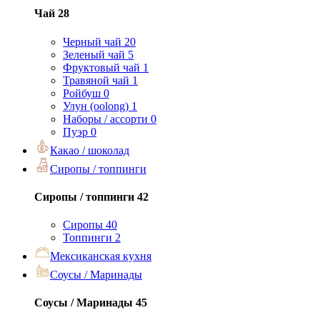
Чай
28
Черный чай
20
Зеленый чай
5
Фруктовый чай
1
Травяной чай
1
Ройбуш
0
Улун (oolong)
1
Наборы / ассорти
0
Пуэр
0
Какао / шоколад
Сиропы / топпинги
Сиропы / топпинги
42
Сиропы
40
Топпинги
2
Мексиканская кухня
Соусы / Маринады
Соусы / Маринады
45