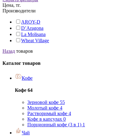
Цена, тг.
Производители
AROY-D
D’Aragona
La Molisana
Wheat Village
Назад
товаров
Каталог товаров
Кофе
Кофе
64
Зерновой кофе
55
Молотый кофе
4
Растворимый кофе
4
Кофе в капсулах
0
Порционный кофе (3 в 1)
1
Чай