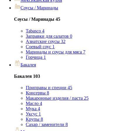
Мексиканская кухня
Соусы / Маринады
Соусы / Маринады
45
Tabasco
4
Заправки для салатов
0
Азиатские соусы
32
Соевый соус
1
Маринады и соусы для мяса
7
Горчица
1
Бакалея
Бакалея
103
Приправы и специи
45
Консервы
8
Макаронные изделия / паста
25
Масло
4
Мука
4
Уксус
1
Крупы
8
Сахар / заменители
8