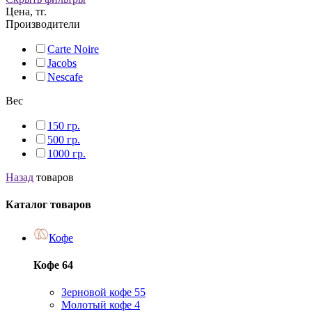
Цена, тг.
Производители
Carte Noire
Jacobs
Nescafe
Вес
150 гр.
500 гр.
1000 гр.
Назад
товаров
Каталог товаров
Кофе
Кофе
64
Зерновой кофе
55
Молотый кофе
4