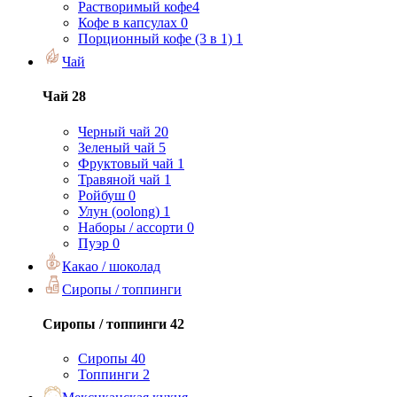
Растворимый кофе
4
Кофе в капсулах
0
Порционный кофе (3 в 1)
1
Чай
Чай
28
Черный чай
20
Зеленый чай
5
Фруктовый чай
1
Травяной чай
1
Ройбуш
0
Улун (oolong)
1
Наборы / ассорти
0
Пуэр
0
Какао / шоколад
Сиропы / топпинги
Сиропы / топпинги
42
Сиропы
40
Топпинги
2