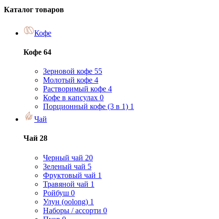
Каталог товаров
Кофе
Кофе
64
Зерновой кофе
55
Молотый кофе
4
Растворимый кофе
4
Кофе в капсулах
0
Порционный кофе (3 в 1)
1
Чай
Чай
28
Черный чай
20
Зеленый чай
5
Фруктовый чай
1
Травяной чай
1
Ройбуш
0
Улун (oolong)
1
Наборы / ассорти
0