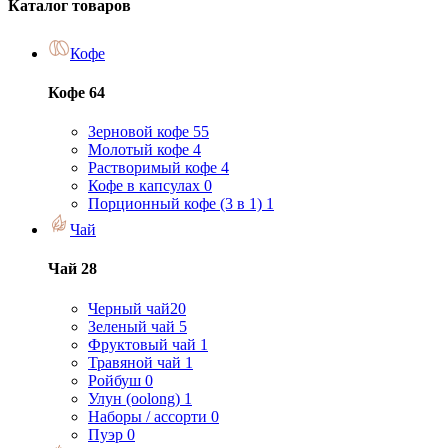
Каталог товаров
Кофе
Кофе
64
Зерновой кофе
55
Молотый кофе
4
Растворимый кофе
4
Кофе в капсулах
0
Порционный кофе (3 в 1)
1
Чай
Чай
28
Черный чай
20
Зеленый чай
5
Фруктовый чай
1
Травяной чай
1
Ройбуш
0
Улун (oolong)
1
Наборы / ассорти
0
Пуэр
0