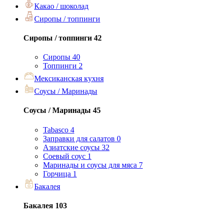
Какао / шоколад
Сиропы / топпинги
Сиропы / топпинги
42
Сиропы
40
Топпинги
2
Мексиканская кухня
Соусы / Маринады
Соусы / Маринады
45
Tabasco
4
Заправки для салатов
0
Азиатские соусы
32
Соевый соус
1
Маринады и соусы для мяса
7
Горчица
1
Бакалея
Бакалея
103