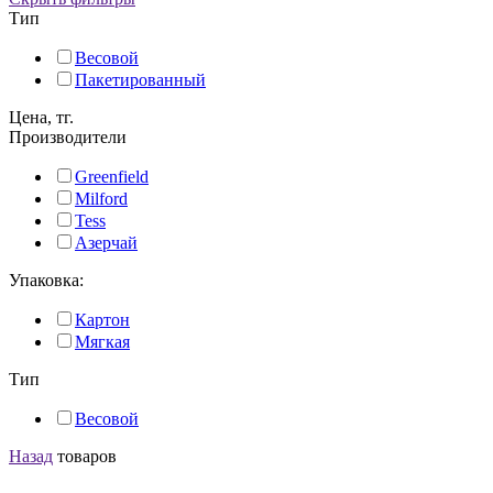
Тип
Весовой
Пакетированный
Цена, тг.
Производители
Greenfield
Milford
Tess
Азерчай
Упаковка:
Картон
Мягкая
Тип
Весовой
Назад
товаров