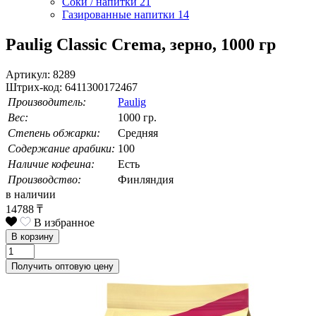
Соки / напитки
21
Газированные напитки
14
Paulig Classic Crema, зерно, 1000 гр
Артикул: 8289
Штрих-код: 6411300172467
Производитель:
Paulig
Вес:
1000 гр.
Степень обжарки:
Средняя
Содержание арабики:
100
Наличие кофеина:
Есть
Производство:
Финляндия
в наличии
14788
₸
В избранное
В корзину
Получить оптовую цену