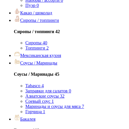
Наборы / ассорти
0
Пуэр
0
Какао / шоколад
Сиропы / топпинги
Сиропы / топпинги
42
Сиропы
40
Топпинги
2
Мексиканская кухня
Соусы / Маринады
Соусы / Маринады
45
Tabasco
4
Заправки для салатов
0
Азиатские соусы
32
Соевый соус
1
Маринады и соусы для мяса
7
Горчица
1
Бакалея