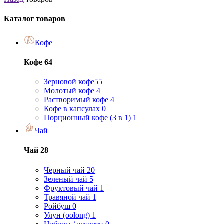
Каталог товаров
Кофе
Кофе
64
Зерновой кофе
55
Молотый кофе
4
Растворимый кофе
4
Кофе в капсулах
0
Порционный кофе (3 в 1)
1
Чай
Чай
28
Черный чай
20
Зеленый чай
5
Фруктовый чай
1
Травяной чай
1
Ройбуш
0
Улун (oolong)
1